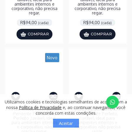
ambientes internos e
ambientes internos e
corporativo, não precisa
corporativo, não precisa
regar.
regar.
R$94,00
R$94,00
(cada)
(cada)
COMPRAR
COMPRAR
Novo
Utilizamos cookies e tecnologias semelhantes de acordo com a
nossa
Política de Privacidade
e, ao continuar navegando, você
Print Renda Portuguesa
Print Pick Scheflera C/4
concorda com estas condições.
Pendente Permanente
Permanente Perfeito,
Perfeito ,lavável, ideal
lavável, ideal para
para ambientes internos
ambientes internos e
Aceitar
e corporativo, não
corporativo, não precisa
precisa regar.
regar.