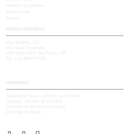
Histórico de pedidos
Minha conta
Cursos
PRONTA ENTREGA
Rua Silvânia, 222
Vila Nova Conceição
CEP 04513-000 São Paulo - SP
Tel.: (11) 98979-0505
HORÁRIOS
Segunda à Sexta - 10:00hs ás 18:00hs
Sábado - 10:00hs às 16:00hs
Consulte se abrimos no feriado.
Domingo Fechado.