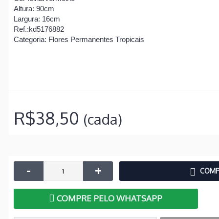
Altura: 90cm
Largura: 16cm
Ref.:kd5176882
Categoria: Flores Permanentes Tropicais
R$38,50
(cada)
-
+
COMP
COMPRE PELO WHATSAPP