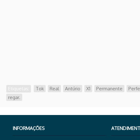
Etiquetas:
Tok
,
Real
,
Antúrio
,
X1
,
Permanente
,
Perfe
regar.
INFORMAÇÕES
ATENDIMENT