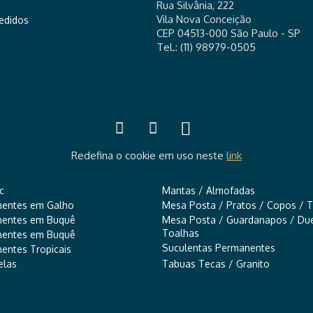
Rua Silvânia, 222
Vila Nova Conceição
pedidos
CEP 04513-000 São Paulo - SP
Tel.: (11) 98979-0505
Redefina o cookie em uso neste
link
c
Mantas / Almofadas
nentes em Galho
Mesa Posta / Pratos / Copos / T
nentes em Buquê
Mesa Posta / Guardanapos / Due
Toalhas
nentes em Buquê
Suculentas Permanentes
entes Tropicais
elas
Tabuas Tecas / Granito