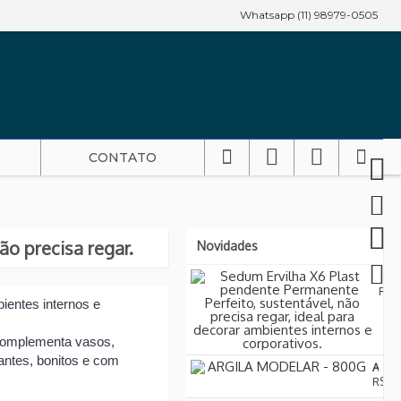
Whatsapp (11) 98979-0505
CONTATO
ão precisa regar.
Novidades
Sedu
R$3
ientes internos e
complementa vasos,
ntes, bonitos e com
ARGILA MODELAR - 800G
R$5,