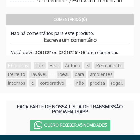
0 comentários
Escreva um comentário
/
COMENTÁRIOS (0)
Não há comentários para este produto.
Escreva um comentário
acessar
cadastrar-se
Você deve
ou
para comentar.
Etiquetas:
Tok
,
Real
,
Antúrio
,
X1
,
Permanente
,
Perfeito
,
lavável
,
,
ideal
,
para
,
ambientes
,
internos
,
e
,
corporativo
,
,
não
,
precisa
,
regar.
FAÇA PARTE DE NOSSA LISTA DE TRANSMISSÃO
POR WHATSAPP
QUERO RECEBER AS NOVIDADES